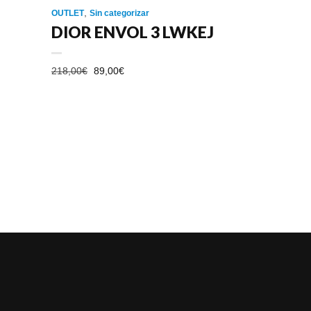
,
OUTLET
Sin categorizar
DIOR ENVOL 3 LWKEJ
EL
EL
218,00
€
89,00
€
PRECIO
PRECIO
ORIGINAL
ACTUAL
ERA:
ES:
218,00€.
89,00€.