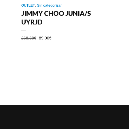
,
OUTLET
Sin categorizar
JIMMY CHOO JUNIA/S
UYRJD
EL
EL
268,88
€
89,00
€
PRECIO
PRECIO
ORIGINAL
ACTUAL
ERA:
ES:
268,88€.
89,00€.