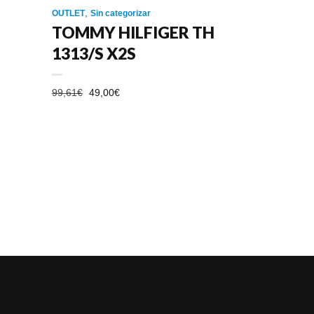
,
OUTLET
Sin categorizar
TOMMY HILFIGER TH
1313/S X2S
EL
EL
99,61
€
49,00
€
PRECIO
PRECIO
ORIGINAL
ACTUAL
ERA:
ES:
99,61€.
49,00€.