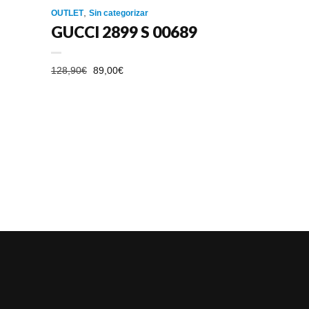
,
OUTLET
Sin categorizar
GUCCI 2899 S 00689
EL
EL
128,90
€
89,00
€
PRECIO
PRECIO
ORIGINAL
ACTUAL
ERA:
ES:
128,90€.
89,00€.