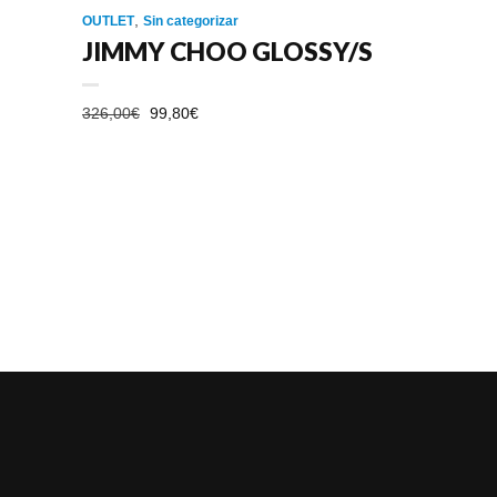
,
OUTLET
Sin categorizar
JIMMY CHOO GLOSSY/S
EL
EL
326,00
€
99,80
€
PRECIO
PRECIO
ORIGINAL
ACTUAL
ERA:
ES:
326,00€.
99,80€.