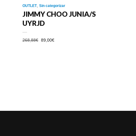
,
OUTLET
Sin categorizar
JIMMY CHOO JUNIA/S
UYRJD
EL
EL
268,88
€
89,00
€
PRECIO
PRECIO
ORIGINAL
ACTUAL
ERA:
ES:
268,88€.
89,00€.