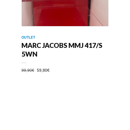
OUTLET
MARC JACOBS MMJ 417/S
5WN
EL
EL
99,90
€
59,80
€
PRECIO
PRECIO
ORIGINAL
ACTUAL
ERA:
ES:
99,90€.
59,80€.