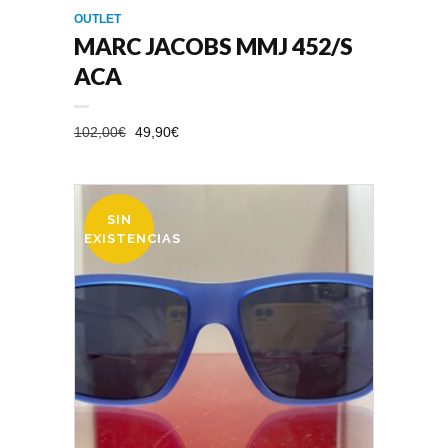
OUTLET
MARC JACOBS MMJ 452/S
ACA
EL
EL
102,00
€
49,90
€
PRECIO
PRECIO
ORIGINAL
ACTUAL
ERA:
ES:
SIN
102,00€.
49,90€.
OFERTA
EXISTENCIAS