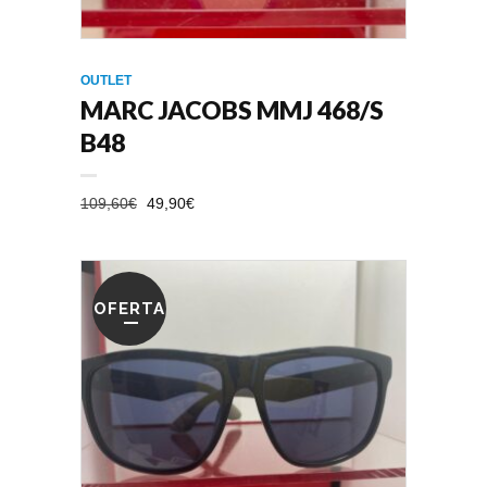
OUTLET
MARC JACOBS MMJ 468/S
B48
EL
EL
109,60
€
49,90
€
PRECIO
PRECIO
ORIGINAL
ACTUAL
ERA:
ES:
109,60€.
49,90€.
OFERTA