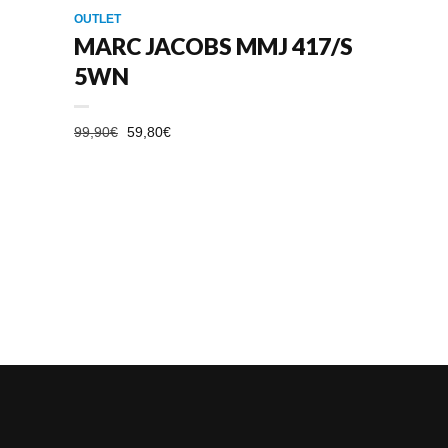
OUTLET
MARC JACOBS MMJ 417/S
5WN
EL
EL
99,90
€
59,80
€
PRECIO
PRECIO
ORIGINAL
ACTUAL
ERA:
ES:
99,90€.
59,80€.