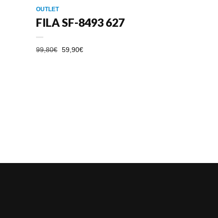
OUTLET
FILA SF-8493 627
EL
EL
99,80
€
59,90
€
PRECIO
PRECIO
ORIGINAL
ACTUAL
ERA:
ES:
99,80€.
59,90€.