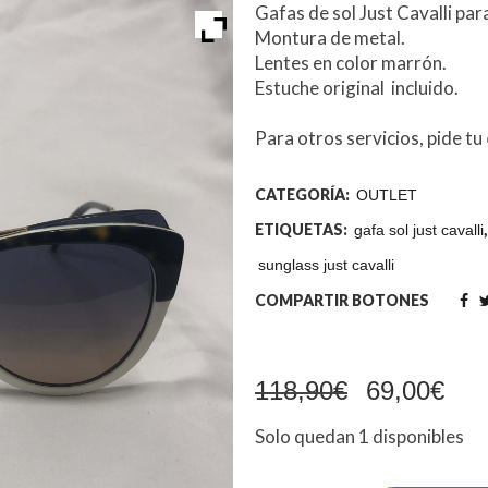
Gafas de sol Just Cavalli par
Montura de metal.
Lentes en color marrón.
Estuche original incluido.
Para otros servicios, pide tu
CATEGORÍA:
OUTLET
ETIQUETAS:
gafa sol just cavalli
sunglass just cavalli
COMPARTIR BOTONES
El
El
118,90
€
69,00
€
Solo quedan 1 disponibles
precio
pre