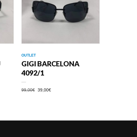
OUTLET
J
GIGI BARCELONA
4092/1
EL
EL
99,00
€
39,00
€
PRECIO
PRECIO
ORIGINAL
ACTUAL
ERA:
ES:
99,00€.
39,00€.