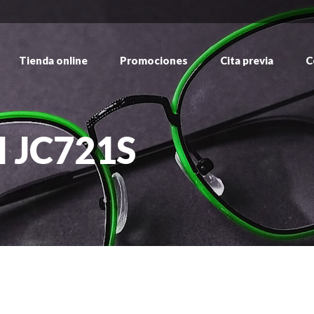
Tienda online
Promociones
Cita previa
C
I JC721S