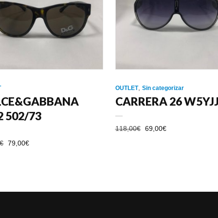
,
T
OUTLET
Sin categorizar
LCE&GABBANA
CARRERA 26 W5YJ
2 502/73
EL
EL
118,00
€
69,00
€
PRECIO
PRECIO
EL
EL
€
79,00
€
ORIGINAL
ACTUAL
PRECIO
PRECIO
ERA:
ES:
ORIGINAL
ACTUAL
118,00€.
69,00€.
ERA:
ES:
128,00€.
79,00€.