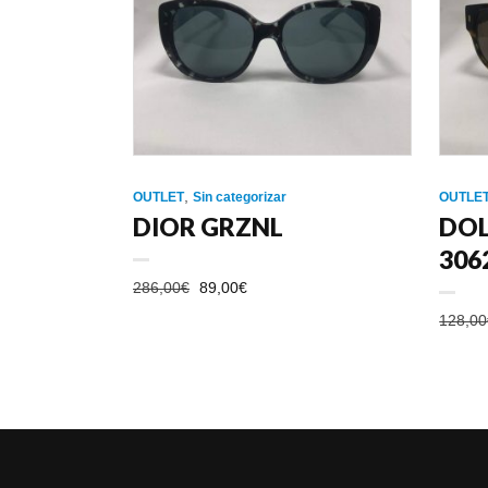
,
OUTLET
Sin categorizar
OUTLE
DIOR GRZNL
DO
306
EL
EL
286,00
€
89,00
€
PRECIO
PRECIO
128,00
ORIGINAL
ACTUAL
ERA:
ES:
286,00€.
89,00€.