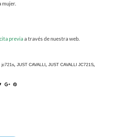
a mujer.
cita previa
a través de nuestra web.
,
,
,
,
jc721s
JUST CAVALLI
JUST CAVALLI JC721S
cio