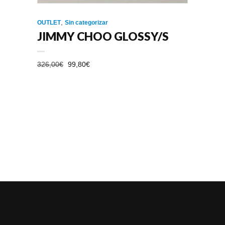
,
OUTLET
Sin categorizar
JIMMY CHOO GLOSSY/S
EL
EL
326,00
€
99,80
€
PRECIO
PRECIO
ORIGINAL
ACTUAL
ERA:
ES:
326,00€.
99,80€.