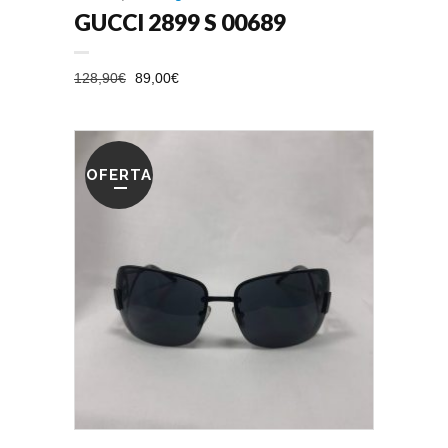
GUCCI 2899 S 00689
EL
EL
128,90
€
89,00
€
PRECIO
PRECIO
ORIGINAL
ACTUAL
ERA:
ES:
128,90€.
89,00€.
OFERTA