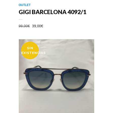
OUTLET
GIGI BARCELONA 4092/1
EL
EL
99,00
€
39,00
€
PRECIO
PRECIO
ORIGINAL
ACTUAL
ERA:
ES:
SIN
99,00€.
39,00€.
OFERTA
EXISTENCIAS