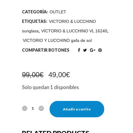
CATEGORÍA:
OUTLET
ETIQUETAS:
VICTORIO & LUCCHINO
,
,
sunglass
VICTORIO & LUCCHINO VL 16240
VICTORIO Y LUCCHINO gafa de sol
COMPARTIR BOTONES
El
El
99,00
€
49,00
€
Solo quedan 1 disponibles
precio
precio
original
actual
Añadir a carrito
era:
es: