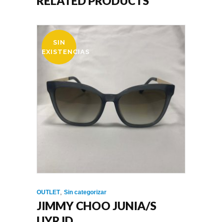
RELATED PRODUCTS
99,00€.
49,00€.
SIN
OFERTA
EXISTENCIAS
,
OUTLET
Sin categorizar
JIMMY CHOO JUNIA/S
UYRJD