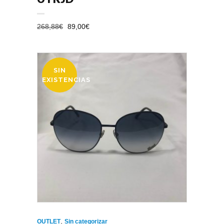
EL
EL
268,88
€
89,00
€
PRECIO
PRECIO
ORIGINAL
ACTUAL
ERA:
ES:
SIN
268,88€.
89,00€.
OFERTA
EXISTENCIAS
,
OUTLET
Sin categorizar